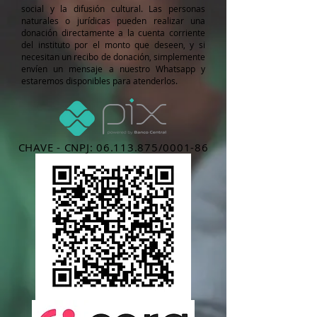
social y la difusión cultural. Las personas
naturales o jurídicas pueden realizar una
donación directamente a la cuenta corriente
del instituto por el monto que deseen, y si
necesitan un recibo de donación, simplemente
envíen un mensaje a nuestro Whatsapp y
estaremos disponibles para atenderlos.
CHAVE -
CNPJ:
06.113.875
/0001-86