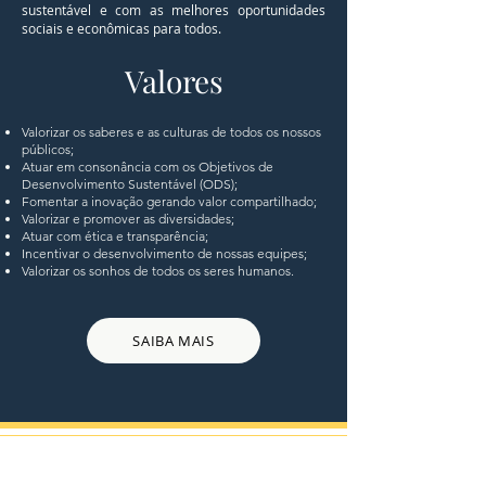
sustentável e com as melhores oportunidades
sociais e econômicas para todos.
Valores
Valorizar os saberes e as culturas de todos os nossos
públicos;
Atuar em consonância com os Objetivos de
Desenvolvimento Sustentável (ODS);
Fomentar a inovação gerando valor compartilhado;
Valorizar e promover as diversidades;
Atuar com ética e transparência;
Incentivar o desenvolvimento de nossas equipes;
Valorizar os sonhos de todos os seres humanos.​
SAIBA MAIS