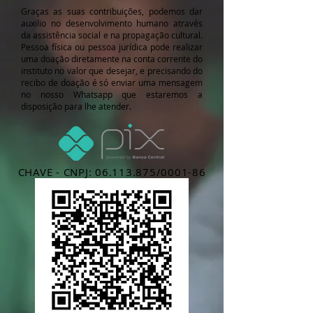
Graças as suas contribuições, podemos dar
auxilio no desenvolvimento humano através
da assistência social e na propagação cultural.
Pessoa física ou pessoa jurídica pode realizar
uma doação diretamente na conta corrente do
instituto no valor que desejar, e precisando do
recibo de doação é só enviar uma mensagem
no nosso Whatsapp que estaremos a
disposição para lhe atender.
CHAVE -
CNPJ:
06.113.875
/0001-86