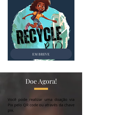
EM BREVE
Doe Agora!
Você pode realizar uma doação via
Pix pelo QR code ou através da chave
pix.